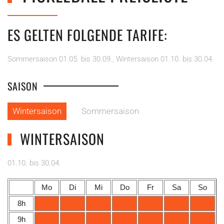
ES GELTEN FOLGENDE TARIFE:
Sommersaison 01.05. bis 30.09., Wintersaison 01.10. bis 30.04.
SAISON
Wintersaison
Sommersaison
WINTERSAISON
01.10. bis 30.04.
Mo
Di
Mi
Do
Fr
Sa
So
8h
9h